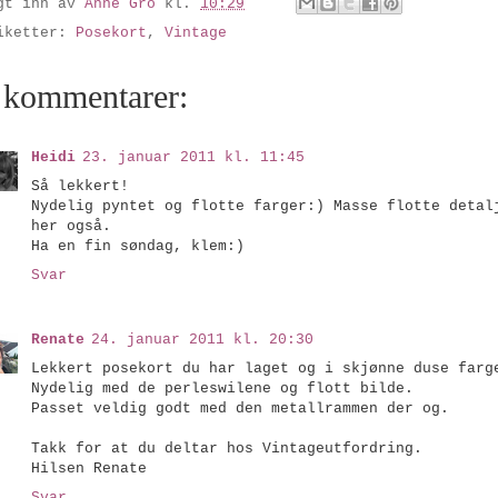
gt inn av
Anne Gro
kl.
10:29
iketter:
Posekort
,
Vintage
 kommentarer:
Heidi
23. januar 2011 kl. 11:45
Så lekkert!
Nydelig pyntet og flotte farger:) Masse flotte detal
her også.
Ha en fin søndag, klem:)
Svar
Renate
24. januar 2011 kl. 20:30
Lekkert posekort du har laget og i skjønne duse farg
Nydelig med de perleswilene og flott bilde.
Passet veldig godt med den metallrammen der og.
Takk for at du deltar hos Vintageutfordring.
Hilsen Renate
Svar