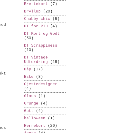
Brettekort
(7)
Bryllup
(20)
Chabby chic
(5)
med
DT for PIH
(4)
DT Kort og Godt
(50)
DT Scrappiness
(10)
DT Vintage
Udfordring
(15)
Dåp
(17)
ukt
Eske
(8)
Gjestedesigner
(4)
Glass
(1)
Grunge
(4)
Gutt
(4)
halloween
(1)
Herrekort
(26)
hos