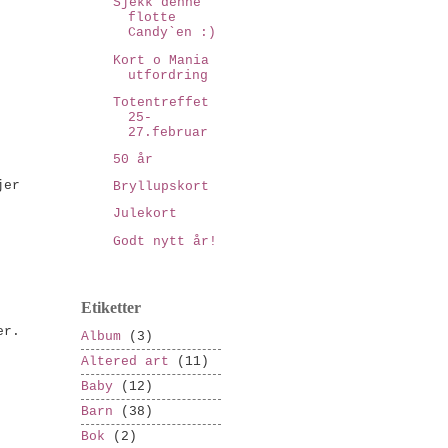
Sjekk denne
flotte
Candy`en :)
Kort o Mania
utfordring
Totentreffet
25-
27.februar
50 år
jer
Bryllupskort
Julekort
Godt nytt år!
Etiketter
er.
Album
(3)
Altered art
(11)
Baby
(12)
Barn
(38)
Bok
(2)