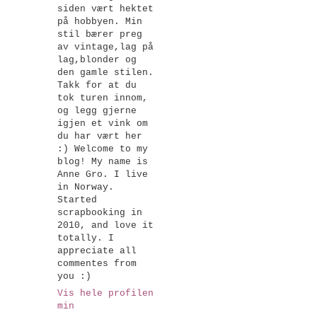
siden vært hektet
på hobbyen. Min
stil bærer preg
av vintage,lag på
lag,blonder og
den gamle stilen.
Takk for at du
tok turen innom,
og legg gjerne
igjen et vink om
du har vært her
:) Welcome to my
blog! My name is
Anne Gro. I live
in Norway.
Started
scrapbooking in
2010, and love it
totally. I
appreciate all
commentes from
you :)
Vis hele profilen
min