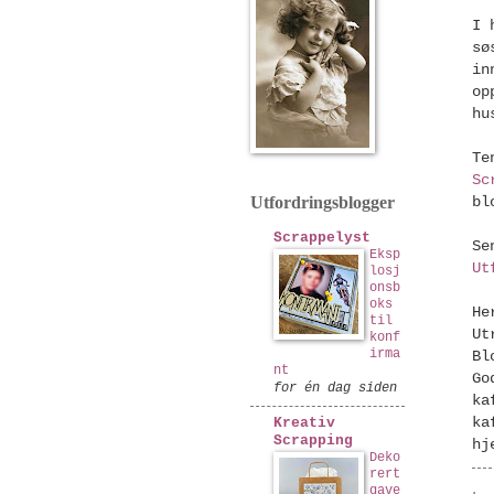
I 
sø
in
op
hu
Te
Sc
Utfordringsblogger
bl
Scrappelyst
Se
Eksp
Ut
losj
onsb
oks
He
til
Ut
konf
irma
Bl
nt
Go
for én dag siden
ka
Kreativ
ka
Scrapping
hj
Deko
rert
gave