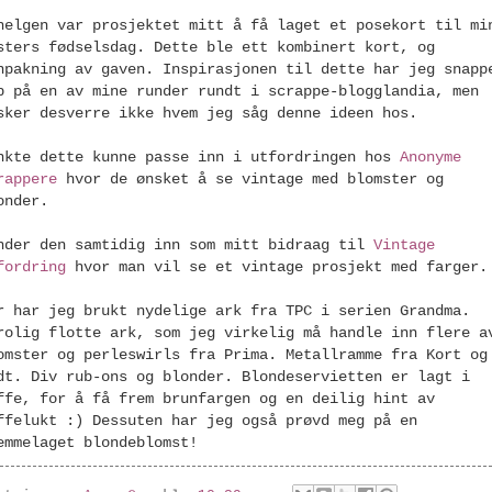
helgen var prosjektet mitt å få laget et posekort til mi
sters fødselsdag. Dette ble ett kombinert kort, og
npakning av gaven. Inspirasjonen til dette har jeg snapp
p på en av mine runder rundt i scrappe-blogglandia, men
sker desverre ikke hvem jeg såg denne ideen hos.
nkte dette kunne passe inn i utfordringen hos
Anonyme
rappere
hvor de ønsket å se vintage med blomster og
onder.
nder den samtidig inn som mitt bidraag til
Vintage
fordring
hvor man vil se et vintage prosjekt med farger.
r har jeg brukt nydelige ark fra TPC i serien Grandma.
rolig flotte ark, som jeg virkelig må handle inn flere a
omster og perleswirls fra Prima. Metallramme fra Kort og
dt. Div rub-ons og blonder. Blondeservietten er lagt i
ffe, for å få frem brunfargen og en deilig hint av
ffelukt :) Dessuten har jeg også prøvd meg på en
emmelaget blondeblomst!