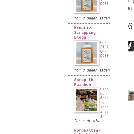
La
pose
Et
for 3 dager siden
6
Kreativ
Scrapping
Blogg
Deko
rert
gave
pose
for 3 dager siden
Scrap the
Rainbow
Blog
gen
åpen
for
insp
iras
jon
for 3 år siden
Nordsalten-