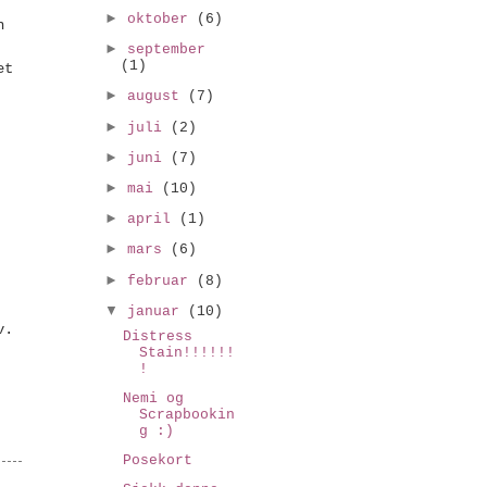
►
oktober
(6)
n
►
september
(1)
et
►
august
(7)
►
juli
(2)
►
juni
(7)
►
mai
(10)
►
april
(1)
►
mars
(6)
►
februar
(8)
▼
januar
(10)
v.
Distress
Stain!!!!!!
!
Nemi og
Scrapbookin
g :)
Posekort