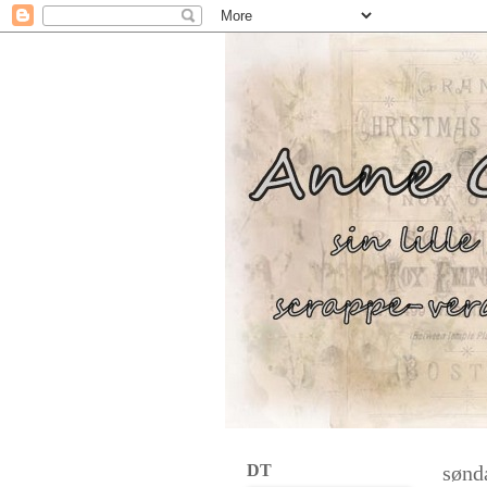
DT
sønd