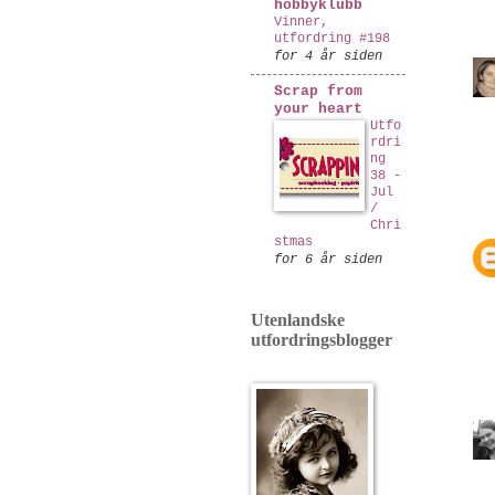
hobbyklubb
Vinner,
utfordring #198
for 4 år siden
Scrap from
your heart
Utfo
rdri
ng
38 -
Jul
/
Chri
stmas
for 6 år siden
Utenlandske
utfordringsblogger