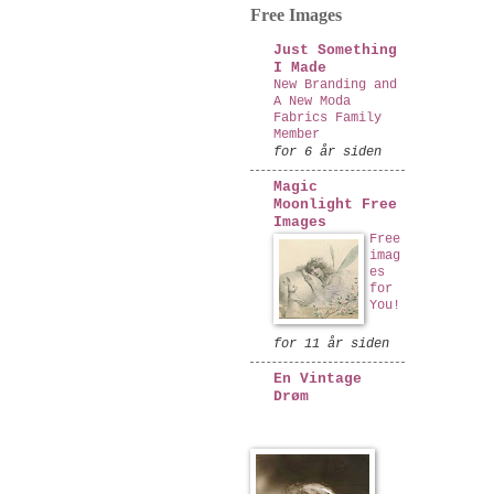
Free Images
Just Something
I Made
New Branding and
A New Moda
Fabrics Family
Member
for 6 år siden
Magic
Moonlight Free
Images
Free
imag
es
for
You!
for 11 år siden
En Vintage
Drøm